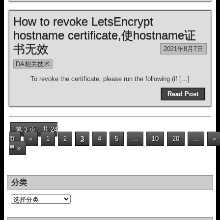
How to revoke LetsEncrypt
hostname certificate,使hostname证
书无效
2021年8月7日
DA相关技术
To revoke the certificate, please run the following (if […]
Read Post
第 3 页，共 24
页
«
1
2
3
4
5
...
10
20
...
»
早 »
分类
分
类