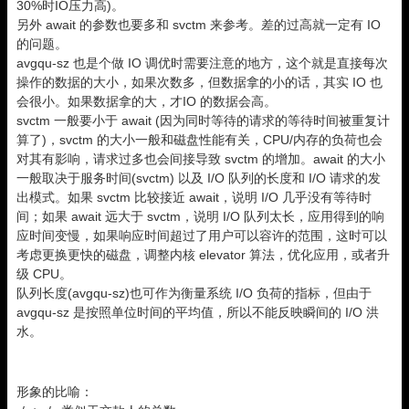
30%时IO压力高)。
另外 await 的参数也要多和 svctm 来参考。差的过高就一定有 IO
的问题。
avgqu-sz 也是个做 IO 调优时需要注意的地方，这个就是直接每次
操作的数据的大小，如果次数多，但数据拿的小的话，其实 IO 也
会很小。如果数据拿的大，才IO 的数据会高。
svctm 一般要小于 await (因为同时等待的请求的等待时间被重复计
算了)，svctm 的大小一般和磁盘性能有关，CPU/内存的负荷也会
对其有影响，请求过多也会间接导致 svctm 的增加。await 的大小
一般取决于服务时间(svctm) 以及 I/O 队列的长度和 I/O 请求的发
出模式。如果 svctm 比较接近 await，说明 I/O 几乎没有等待时
间；如果 await 远大于 svctm，说明 I/O 队列太长，应用得到的响
应时间变慢，如果响应时间超过了用户可以容许的范围，这时可以
考虑更换更快的磁盘，调整内核 elevator 算法，优化应用，或者升
级 CPU。
队列长度(avgqu-sz)也可作为衡量系统 I/O 负荷的指标，但由于
avgqu-sz 是按照单位时间的平均值，所以不能反映瞬间的 I/O 洪
水。
形象的比喻：