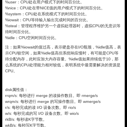
%user：CPU处在用户模式下的时间百分比。
%nice：CPU处在带NICE值的用户模式下的时间百分比。
%system：CPU处在系统模式下的时间百分比。
%iowait：CPU等待输入输出完成时间的百分比。
%steal：管理程序维护另一个虚拟处理器时，虚拟CPU的无意识等
待时间百分比。
%idle：CPU空闲时间百分比。
注：如果%iowait的值过高，表示硬盘存在I/O瓶颈，%idle值高，表
示CPU较空闲，如果%idle值高但系统响应慢时，有可能是CPU等
待分配内存，此时应加大内存容量。%idle值如果持续低于10，那
么系统的CPU处理能力相对较低，表明系统中最需要解决的资源是
CPU。
disk属性值：
rrqm/s: 每秒进行 merge 的读操作数目。即 rmerge/s
wrqm/s: 每秒进行 merge 的写操作数目。即 wmerge/s
r/s: 每秒完成的读 I/O 设备次数。即 rio/s
w/s: 每秒完成的写 I/O 设备次数。即 wio/s
rkB/s: 每秒读K字节数。
wkB/s: 每秒写K字节数。