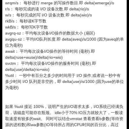
wrqm/s： 每秒进行 merge 的写操作数目.即 delta(wmerge)/s
r/s： 每秒完成的读 I/O 设备次数.即 delta(rio)/s
w/s： 每秒完成的写 I/O 设备次数.即 delta(wio)/s
rkB/s： 每秒读K字节数
wkB/s： 每秒写K字节数
avgrq-sz：平均每次设备I/O操作的数据大小 (扇区)
avgqu-sz：平均I/O队列长度.即 delta(aveq)/s/1000 (因为aveq的单
位为毫秒)
await： 平均每次设备I/O操作的等待时间 (毫秒).即
delta(ruse+wuse)/delta(rio+wio)
svctm： 平均每次设备I/O操作的服务时间 (毫秒).即
delta(use)/delta(rio+wio)
%util： 一秒中有百分之多少的时间用于 I/O 操作,或者说一秒中有
多少时间 I/O 队列是非空的，即 delta(use)/s/1000 (因为use的单位
为毫秒)
如果 %util 接近 100%，说明产生的I/O请求太多，I/O系统已经满负
荷，该磁盘可能存在瓶颈。 idle小于70% IO压力就较大了，一般读
取速度有较多的wait。 同时可以结合vmstat 查看查看b参数(等待资
源的进程数)和wa参数(IO等待所占用的CPU时间的百分比，高过