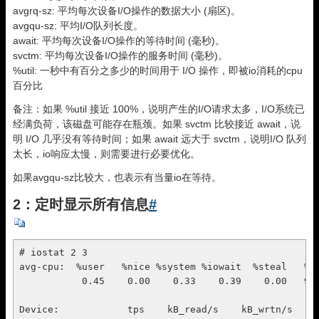
avgrq-sz: 平均每次设备I/O操作的数据大小 (扇区)。
avgqu-sz: 平均I/O队列长度。
await: 平均每次设备I/O操作的等待时间 (毫秒)。
svctm: 平均每次设备I/O操作的服务时间 (毫秒)。
%util: 一秒中有百分之多少的时间用于 I/O 操作，即被io消耗的cpu
百分比
备注：如果 %util 接近 100%，说明产生的I/O请求太多，I/O系统已
经满负荷，该磁盘可能存在瓶颈。如果 svctm 比较接近 await，说
明 I/O 几乎没有等待时间；如果 await 远大于 svctm，说明I/O 队列
太长，io响应太慢，则需要进行必要优化。
如果avgqu-sz比较大，也表示有当量io在等待。
2：定时显示所有信息
#
# iostat 2 3 

avg-cpu:  %user   %nice %system %iowait  %steal   %id
           0.45    0.00    0.33    0.39    0.00   98.
Device:            tps    kB_read/s    kB_wrtn/s    k