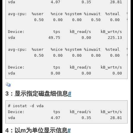
vda               4.07         0.35        28.81    1
avg-cpu:  %user   %nice %system %iowait  %steal   %id
           0.50    0.00    0.00    0.50    0.00   98.
Device:            tps    kB_read/s    kB_wrtn/s    k
vda              49.75         0.00       225.13     
avg-cpu:  %user   %nice %system %iowait  %steal   %id
           0.50    0.00    0.00    0.00    0.00   99.
Device:            tps    kB_read/s    kB_wrtn/s    k
vda               0.00         0.00         0.00    
3：显示指定磁盘细信息
#
# iostat -d vda

Device:            tps    kB_read/s    kB_wrtn/s    k
vda               4.07         0.35        28.81    
4：以m为单位显示信息
#