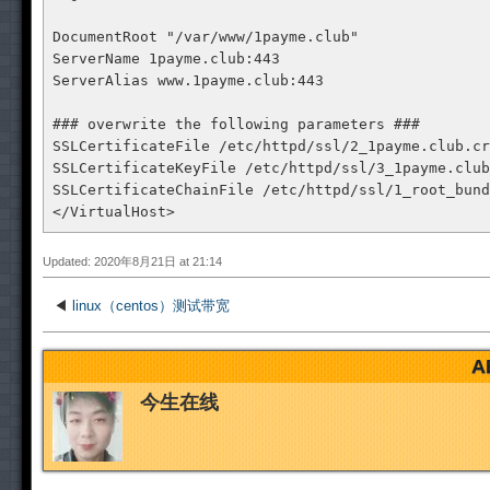
DocumentRoot "/var/www/1payme.club"

ServerName 1payme.club:443

ServerAlias www.1payme.club:443

### overwrite the following parameters ###

SSLCertificateFile /etc/httpd/ssl/2_1payme.club.cr
SSLCertificateKeyFile /etc/httpd/ssl/3_1payme.club
SSLCertificateChainFile /etc/httpd/ssl/1_root_bund
</VirtualHost>
Updated: 2020年8月21日 at 21:14
◀
linux（centos）测试带宽
A
今生在线