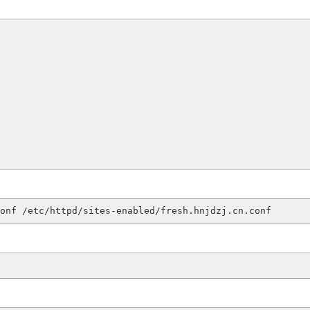
onf
 /etc/httpd/sites-enabled/fresh
.hnjdzj
.cn
.conf