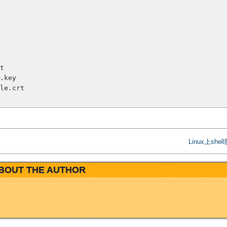
t

.key

le.crt

Linux上she
BOUT THE AUTHOR