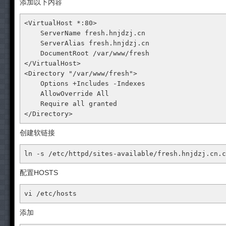
添加以下内容
<VirtualHost *:80>
ServerName
 fresh.hnjdzj.cn

ServerAlias
 fresh.hnjdzj.cn

DocumentRoot
</VirtualHost>
<Directory "/var/www/fresh">
Options
 +Includes -Indexes 

AllowOverride
All
Require
all
</Directory>
创建软链接
ln -s /etc/httpd/sites-available/fresh
.hnjdzj
.cn
.c
配置HOSTS
vi /etc/hosts
添加