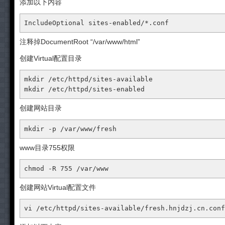
添加以下内容
IncludeOptional
 sites-enabled/
*.conf
注释掉DocumentRoot “/var/www/html”
创建Virtual配置目录
mkdir
mkdir
 /etc/httpd/sites-enabled
创建网站目录
mkdir 
-p
 /
var
/www/fresh
www目录755权限
chmod 
-R
755
 /
var
/www
创建网站Virtual配置文件
vi /etc/httpd/sites-available/fresh
.hnjdzj
.cn
.conf