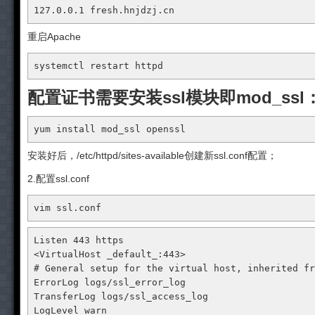
127.0
.0
.1
 fresh
.hnjdzj
.cn
重启Apache
systemctl restart httpd
配置证书需要安装ssl模块即mod_ssl
yum install mod_ssl openssl
安装好后，/etc/httpd/sites-available创建新ssl.conf配置；
2.配置ssl.conf
vim ssl.conf
Listen 443 https

<VirtualHost _default_:443>

# General setup for the virtual host, inherited fr
ErrorLog logs/ssl_error_log

TransferLog logs/ssl_access_log

LogLevel warn
