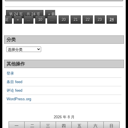
第 24 页，共 24 页
« 最
近
«
...
10
...
20
21
22
23
24
分类
分
类
其他操作
登录
条目 feed
评论 feed
WordPress.org
2026 年 8 月
一
二
三
四
五
六
日