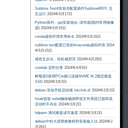
Sublime Text4安装并配置插件SublimeREPL 交
互运行
2024年5月17日
Python系列：pip安装地址–清华源(国内常用镜像
源)
2024年5月15日
conda虚拟环境常用命令
2024年5月15日
sublime text配置已有的Anaconda虚拟环境
2024
年5月15日
戒色五步法，轻松戒邪淫
2024年4月29日
crontab 定时任务
2024年4月6日
树莓派5使用PCIe接口连接NVME M.2固态硬盘
SSD
2024年3月3日
debian 添加开机启动项 /etc/init.d/
2024年3月2日
fstab选项 nofail确保确保即使文件系统已损坏或
启动时不存在
2024年3月2日
hdparm 测试硬盘读写速度
2024年3月2日
debian中科大源替换教程和安装输入法
2024年2
月26日