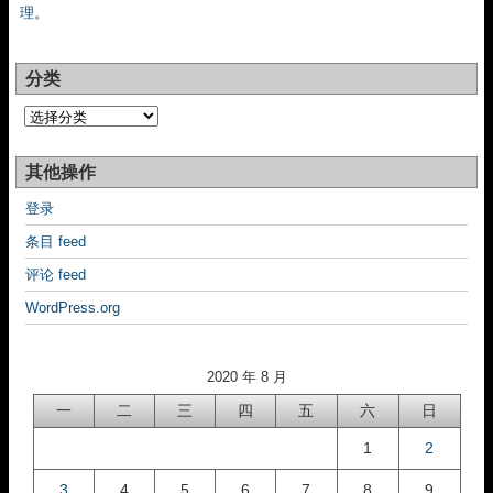
理
。
分类
分
类
其他操作
登录
条目 feed
评论 feed
WordPress.org
2020 年 8 月
一
二
三
四
五
六
日
1
2
3
4
5
6
7
8
9