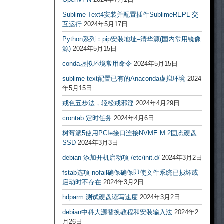
Sublime Text4安装并配置插件SublimeREPL 交
互运行
2024年5月17日
Python系列：pip安装地址–清华源(国内常用镜像
源)
2024年5月15日
conda虚拟环境常用命令
2024年5月15日
sublime text配置已有的Anaconda虚拟环境
2024
年5月15日
戒色五步法，轻松戒邪淫
2024年4月29日
crontab 定时任务
2024年4月6日
树莓派5使用PCIe接口连接NVME M.2固态硬盘
SSD
2024年3月3日
debian 添加开机启动项 /etc/init.d/
2024年3月2日
fstab选项 nofail确保确保即使文件系统已损坏或
启动时不存在
2024年3月2日
hdparm 测试硬盘读写速度
2024年3月2日
debian中科大源替换教程和安装输入法
2024年2
月26日