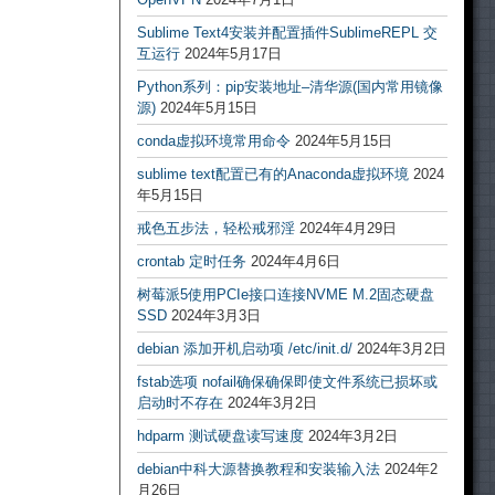
Sublime Text4安装并配置插件SublimeREPL 交
互运行
2024年5月17日
Python系列：pip安装地址–清华源(国内常用镜像
源)
2024年5月15日
conda虚拟环境常用命令
2024年5月15日
sublime text配置已有的Anaconda虚拟环境
2024
年5月15日
戒色五步法，轻松戒邪淫
2024年4月29日
crontab 定时任务
2024年4月6日
树莓派5使用PCIe接口连接NVME M.2固态硬盘
SSD
2024年3月3日
debian 添加开机启动项 /etc/init.d/
2024年3月2日
fstab选项 nofail确保确保即使文件系统已损坏或
启动时不存在
2024年3月2日
hdparm 测试硬盘读写速度
2024年3月2日
debian中科大源替换教程和安装输入法
2024年2
月26日