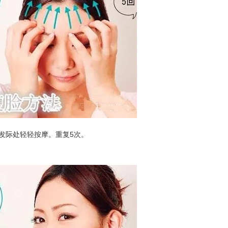
发际处轻轻按摩。重复5次。