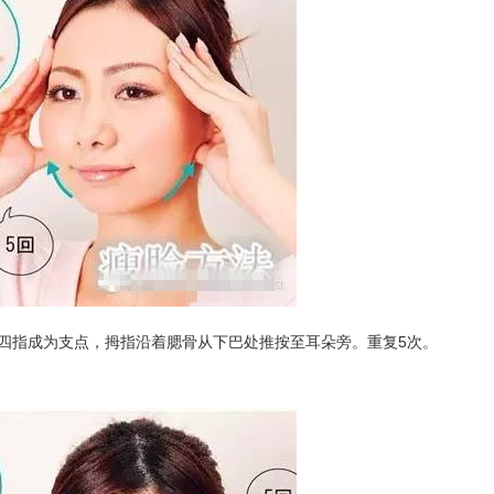
四指成为支点，拇指沿着腮骨从下巴处推按至耳朵旁。重复5次。