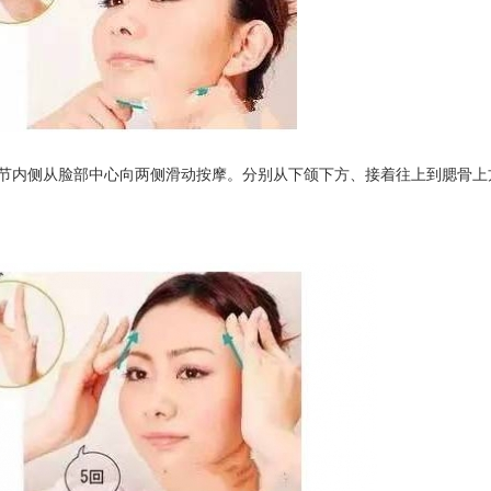
节内侧从脸部中心向两侧滑动按摩。分别从下颌下方、接着往上到腮骨上