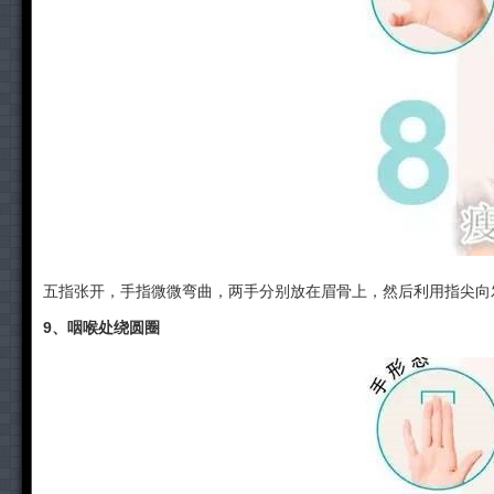
五指张开，手指微微弯曲，两手分别放在眉骨上，然后利用指尖向
9、咽喉处绕圆圈