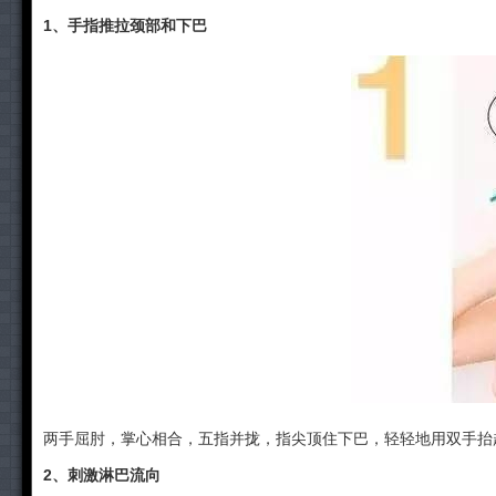
1、手指推拉颈部和下巴
两手屈肘，掌心相合，五指并拢，指尖顶住下巴，轻轻地用双手抬
2、刺激淋巴流向