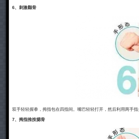
6、刺激颧骨
双手轻轻握拳，拇指包在四指间。嘴巴轻轻打开，然后利用两手指关
7、拇指推按腮骨