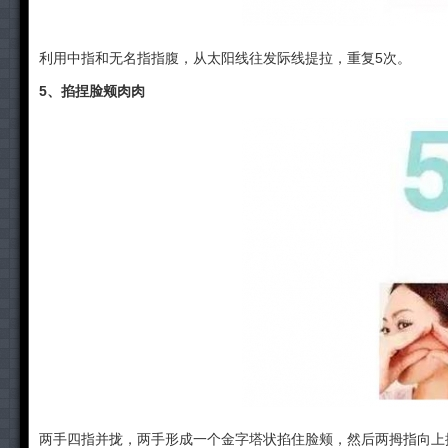
利用中指和无名指指腹，从太阳线往发际线提拉，重复5次。
5、掐捏脸颊肉肉
两手四指并拢，两手形成一个金字塔状掐住脸颊，然后两拇指向上