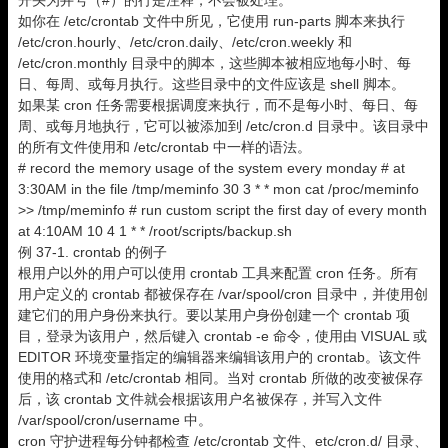
开头为井号（#）的行是注释，不会被处理。
如你在 /etc/crontab 文件中所见，它使用 run-parts 脚本来执行
/etc/cron.hourly、/etc/cron.daily、/etc/cron.weekly 和
/etc/cron.monthly 目录中的脚本，这些脚本被相应地每小时、每
日、每周、或每月执行。这些目录中的文件应该是 shell 脚本。
如果某 cron 任务需要根据调度来执行，而不是每小时、每日、每
周、或每月地执行，它可以被添加到 /etc/cron.d 目录中。该目录中
的所有文件使用和 /etc/crontab 中一样的语法。
# record the memory usage of the system every monday # at
3:30AM in the file /tmp/meminfo 30 3 * * mon cat /proc/meminfo
>> /tmp/meminfo # run custom script the first day of every month
at 4:10AM 10 4 1 * * /root/scripts/backup.sh
例 37-1. crontab 的例子
根用户以外的用户可以使用 crontab 工具来配置 cron 任务。所有
用户定义的 crontab 都被保存在 /var/spool/cron 目录中，并使用创
建它们的用户身份来执行。要以某用户身份创建一个 crontab 项
目，登录为该用户，然后键入 crontab -e 命令，使用由 VISUAL 或
EDITOR 环境变量指定的编辑器来编辑该用户的 crontab。该文件
使用的格式和 /etc/crontab 相同。当对 crontab 所做的改变被保存
后，该 crontab 文件就会根据该用户名被保存，并写入文件
/var/spool/cron/username 中。
cron 守护进程每分钟都检查 /etc/crontab 文件、etc/cron.d/ 目录、