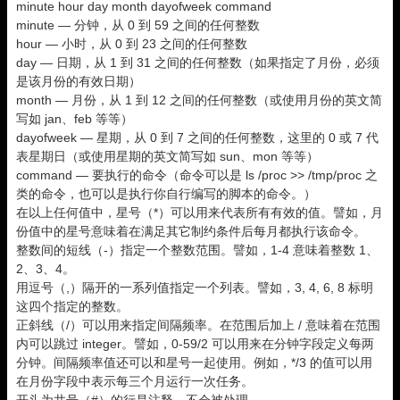
minute hour day month dayofweek command
minute — 分钟，从 0 到 59 之间的任何整数
hour — 小时，从 0 到 23 之间的任何整数
day — 日期，从 1 到 31 之间的任何整数（如果指定了月份，必须
是该月份的有效日期）
month — 月份，从 1 到 12 之间的任何整数（或使用月份的英文简
写如 jan、feb 等等）
dayofweek — 星期，从 0 到 7 之间的任何整数，这里的 0 或 7 代
表星期日（或使用星期的英文简写如 sun、mon 等等）
command — 要执行的命令（命令可以是 ls /proc >> /tmp/proc 之
类的命令，也可以是执行你自行编写的脚本的命令。）
在以上任何值中，星号（*）可以用来代表所有有效的值。譬如，月
份值中的星号意味着在满足其它制约条件后每月都执行该命令。
整数间的短线（-）指定一个整数范围。譬如，1-4 意味着整数 1、
2、3、4。
用逗号（,）隔开的一系列值指定一个列表。譬如，3, 4, 6, 8 标明
这四个指定的整数。
正斜线（/）可以用来指定间隔频率。在范围后加上 /
意味着在范围
内可以跳过 integer。譬如，0-59/2 可以用来在分钟字段定义每两
分钟。间隔频率值还可以和星号一起使用。例如，*/3 的值可以用
在月份字段中表示每三个月运行一次任务。