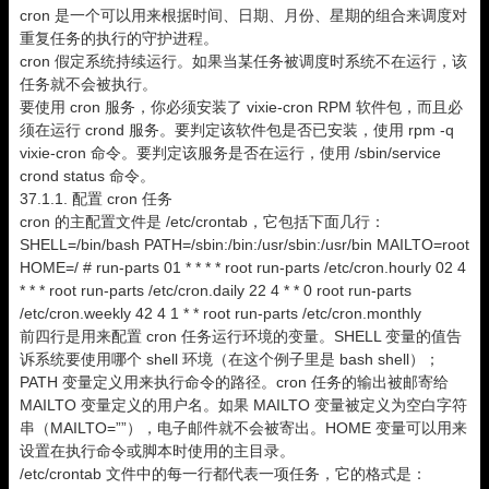
cron 是一个可以用来根据时间、日期、月份、星期的组合来调度对
重复任务的执行的守护进程。
cron 假定系统持续运行。如果当某任务被调度时系统不在运行，该
任务就不会被执行。
要使用 cron 服务，你必须安装了 vixie-cron RPM 软件包，而且必
须在运行 crond 服务。要判定该软件包是否已安装，使用 rpm -q
vixie-cron 命令。要判定该服务是否在运行，使用 /sbin/service
crond status 命令。
37.1.1. 配置 cron 任务
cron 的主配置文件是 /etc/crontab，它包括下面几行：
SHELL=/bin/bash PATH=/sbin:/bin:/usr/sbin:/usr/bin MAILTO=root
HOME=/ # run-parts 01 * * * * root run-parts /etc/cron.hourly 02 4
* * * root run-parts /etc/cron.daily 22 4 * * 0 root run-parts
/etc/cron.weekly 42 4 1 * * root run-parts /etc/cron.monthly
前四行是用来配置 cron 任务运行环境的变量。SHELL 变量的值告
诉系统要使用哪个 shell 环境（在这个例子里是 bash shell）；
PATH 变量定义用来执行命令的路径。cron 任务的输出被邮寄给
MAILTO 变量定义的用户名。如果 MAILTO 变量被定义为空白字符
串（MAILTO=””），电子邮件就不会被寄出。HOME 变量可以用来
设置在执行命令或脚本时使用的主目录。
/etc/crontab 文件中的每一行都代表一项任务，它的格式是：