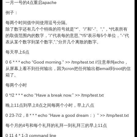
一月一号的4点重启apache
例子：
每两个时间值中间使用逗号分隔。
除了数字还有几个个特殊的符号就是”*”、”/”和”-”、”,”，*代表所有
的取值范围内的数字，”/”代表每的意思,”*/5″表示每5个单位，”-”代
表从某个数字到某个数字,”,”分开几个离散的数字。
每天早上6点
0 6 * * * echo “Good morning.” >> /tmp/test.txt //注意单纯echo，
从屏幕上看不到任何输出，因为cron把任何输出都email到root的信
箱了。
每两个小时
0 */2 * * * echo “Have a break now.” >> /tmp/test.txt
晚上11点到早上8点之间每两个小时，早上八点
0 23-7/2，8 * * * echo “Have a good dream：）” >> /tmp/test.txt
每个月的4号和每个礼拜的礼拜一到礼拜三的早上11点
0 11 4 * 1-3 command line