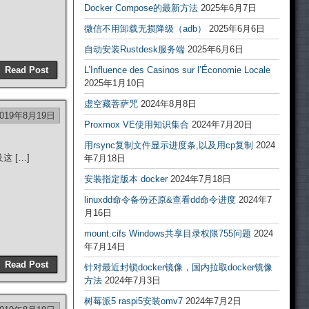
Docker Compose的最新方法
2025年6月7日
微信不用卸载无损降级（adb）
2025年6月6日
自动安装Rustdesk服务端
2025年6月6日
Read Post
L’Influence des Casinos sur l’Économie Locale
2025年1月10日
虚空藏菩萨咒
2024年8月8日
2019年8月19日
Proxmox VE使用知识集合
2024年7月20日
用rsync复制文件显示进度条,以及用cp复制
2024
 […]
年7月18日
安装指定版本 docker
2024年7月18日
linuxdd命令备份还原&查看dd命令进度
2024年7
月16日
mount.cifs Windows共享目录权限755问题
2024
年7月14日
Read Post
针对最近封锁docker镜像，国内拉取docker镜像
方法
2024年7月3日
树莓派5 raspi5安装omv7
2024年7月2日