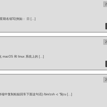
 的星期名缩写(例如： 日 […]
OS 和 linux 系统上的 […]
）
制粘贴回车下面这句话) /bin/zsh -c “$(cu […]