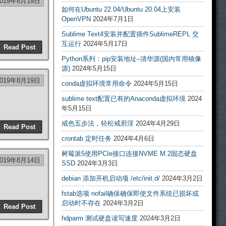
2019年8月19日
如何在Ubuntu 22.04/Ubuntu 20.04上安装
OpenVPN
2024年7月1日
Sublime Text4安装并配置插件SublimeREPL 交
互运行
2024年5月17日
Read Post
Python系列：pip安装地址–清华源(国内常用镜像
源)
2024年5月15日
2019年8月19日
conda虚拟环境常用命令
2024年5月15日
sublime text配置已有的Anaconda虚拟环境
2024
年5月15日
戒色五步法，轻松戒邪淫
2024年4月29日
Read Post
crontab 定时任务
2024年4月6日
树莓派5使用PCIe接口连接NVME M.2固态硬盘
2019年8月14日
SSD
2024年3月3日
debian 添加开机启动项 /etc/init.d/
2024年3月2日
fstab选项 nofail确保确保即使文件系统已损坏或
启动时不存在
2024年3月2日
Read Post
hdparm 测试硬盘读写速度
2024年3月2日