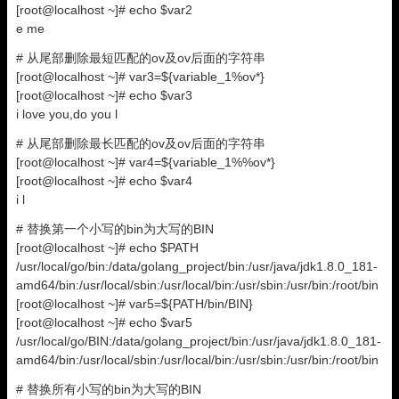
[root@localhost ~]# echo $var2
e me
# 从尾部删除最短匹配的ov及ov后面的字符串
[root@localhost ~]# var3=${variable_1%ov*}
[root@localhost ~]# echo $var3
i love you,do you l
# 从尾部删除最长匹配的ov及ov后面的字符串
[root@localhost ~]# var4=${variable_1%%ov*}
[root@localhost ~]# echo $var4
i l
# 替换第一个小写的bin为大写的BIN
[root@localhost ~]# echo $PATH
/usr/local/go/bin:/data/golang_project/bin:/usr/java/jdk1.8.0_181-
amd64/bin:/usr/local/sbin:/usr/local/bin:/usr/sbin:/usr/bin:/root/bin
[root@localhost ~]# var5=${PATH/bin/BIN}
[root@localhost ~]# echo $var5
/usr/local/go/BIN:/data/golang_project/bin:/usr/java/jdk1.8.0_181-
amd64/bin:/usr/local/sbin:/usr/local/bin:/usr/sbin:/usr/bin:/root/bin
# 替换所有小写的bin为大写的BIN